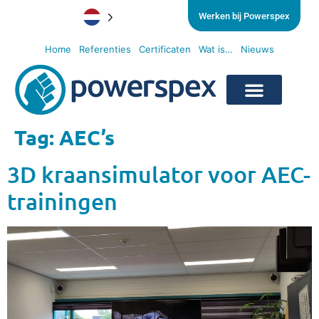
Werken bij Powerspex
Home
Referenties
Certificaten
Wat is…
Nieuws
Tag:
AEC’s
3D kraansimulator voor AEC-
trainingen