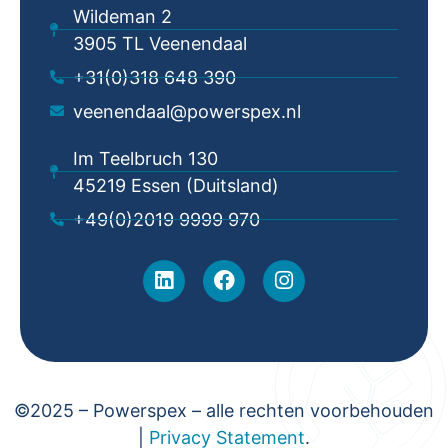
Wildeman 2
3905 TL Veenendaal
+31(0)318 648 390
veenendaal@powerspex.nl
Im Teelbruch 130
45219 Essen (Duitsland)
+49(0)2019 9999 970
©2025 – Powerspex – alle rechten voorbehouden
|
Privacy Statement
.