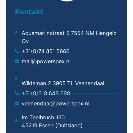
Kontakt
Aquamarijnstraat 5 7554 NM Hengelo
Ov
+31(0)74 851 5666
mail@powerspex.nl
Wildeman 2 3905 TL Veenendaal
+31(0)318 648 390
veenendaal@powerspex.nl
Im Teelbruch 130
45219 Essen (Duitsland)