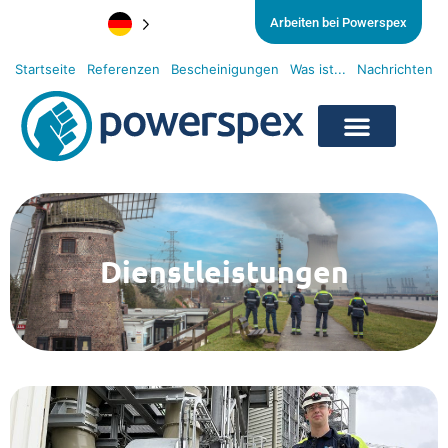
Arbeiten bei Powerspex
Startseite
Referenzen
Bescheinigungen
Was ist...
Nachrichten
Dienstleistungen