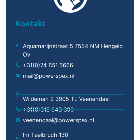
Kontakt
Aquamarijnstraat 5 7554 NM Hengelo
Ov
+31(0)74 851 5666
mail@powerspex.nl
Wildeman 2 3905 TL Veenendaal
+31(0)318 648 390
veenendaal@powerspex.nl
Im Teelbruch 130