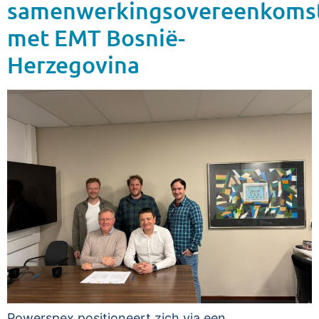
samenwerkingsovereenkoms
met EMT Bosnië-
Herzegovina
Powerspex positioneert zich via een