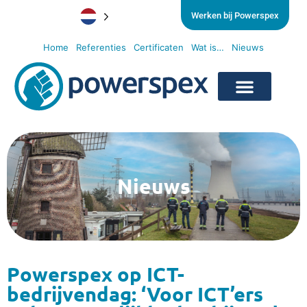
Werken bij Powerspex
Home
Referenties
Certificaten
Wat is…
Nieuws
Nieuws
Powerspex op ICT-
bedrijvendag: ‘Voor ICT’ers