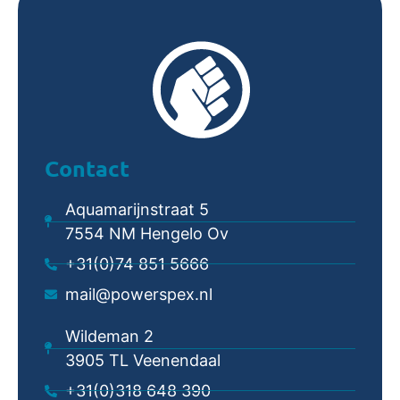
Contact
Aquamarijnstraat 5
7554 NM Hengelo Ov
+31(0)74 851 5666
mail@powerspex.nl
Wildeman 2
3905 TL Veenendaal
+31(0)318 648 390