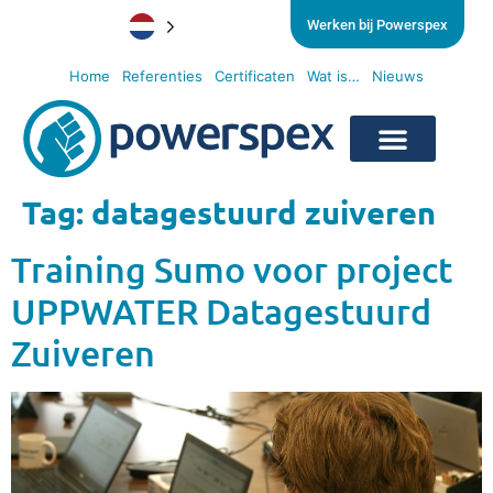
Werken bij Powerspex
Home
Referenties
Certificaten
Wat is…
Nieuws
Tag:
datagestuurd zuiveren
Training Sumo voor project
UPPWATER Datagestuurd
Zuiveren