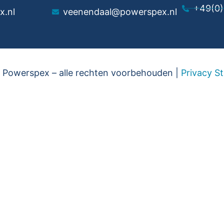
+49(0)
x.nl
veenendaal@powerspex.nl
Powerspex – alle rechten voorbehouden |
Privacy S