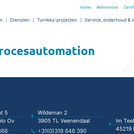
Home
Referenties
Certi
jn
Diensten
Turnkey-projecten
Service, onderhoud & i
rocesautomation
t 5
Wildeman 2
lo Ov
3905 TL Veenendaal
Im Tee
45219 
666
+31(0)318 648 390