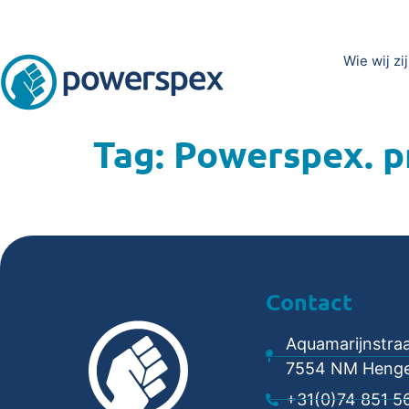
Wie wij zi
Tag:
Powerspex. p
Contact
Aquamarijnstraa
7554 NM Henge
+31(0)74 851 5