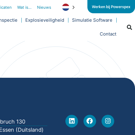
Werken bij Powerspex
ficaten
Wat is…
Nieuws
nspectie
Explosieveiligheid
Simulatie Software
Contact
lbruch 130
Essen (Duitsland)