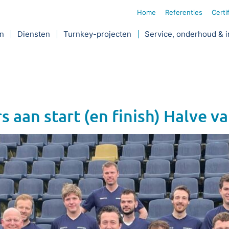
Home
Referenties
Certi
jn
Diensten
Turnkey-projecten
Service, onderhoud & i
 aan start (en finish) Halve v