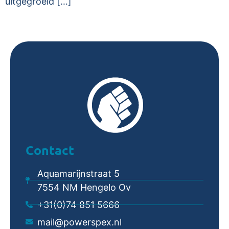
uitgegroeid […]
Contact
Aquamarijnstraat 5
7554 NM Hengelo Ov
+31(0)74 851 5666
mail@powerspex.nl