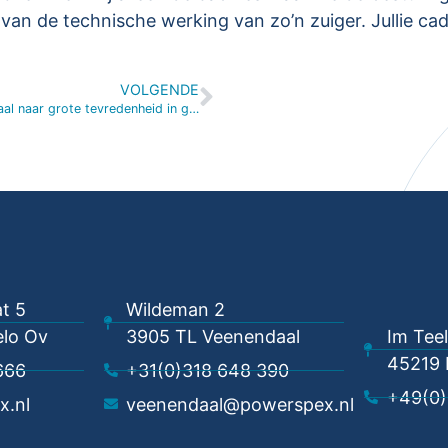
d van de technische werking van zo’n zuiger. Jullie c
VOLGENDE
Pand Veenendaal naar grote tevredenheid in gebruik
t 5
Wildeman 2
lo Ov
3905 TL Veenendaal
Im Tee
45219 
666
+31(0)318 648 390
+49(0)
x.nl
veenendaal@powerspex.nl