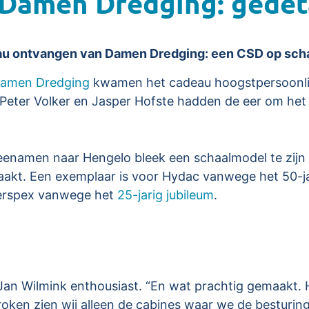
Damen Dredging: gedet
au ontvangen van Damen Dredging: een CSD op scha
amen Dredging
kwamen het cadeau hoogstpersoonlij
 Peter Volker en Jasper Hofste hadden de eer om het
meenamen naar Hengelo bleek een schaalmodel te zij
maakt. Een exemplaar is voor Hydac vanwege het 50-j
erspex vanwege het
25-jarig jubileum
.
n Wilmink enthousiast. “En wat prachtig gemaakt. He
roken zien wij alleen de cabines waar we de besturi