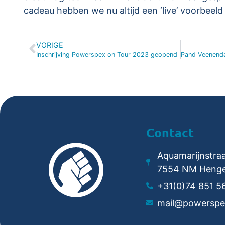
cadeau hebben we nu altijd een ‘live’ voorbeel
VORIGE
Inschrijving Powerspex on Tour 2023 geopend
Contact
Aquamarijnstraa
7554 NM Henge
+31(0)74 851 5
mail@powerspe