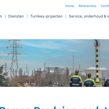
Home
Referenties
Certi
jn
Diensten
Turnkey-projecten
Service, onderhoud & i