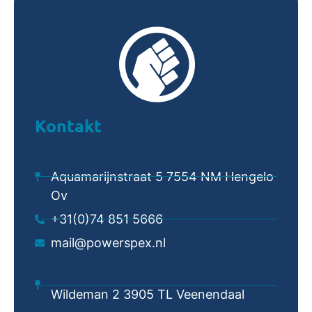
Kontakt
Aquamarijnstraat 5 7554 NM Hengelo
Ov
+31(0)74 851 5666
mail@powerspex.nl
Wildeman 2 3905 TL Veenendaal