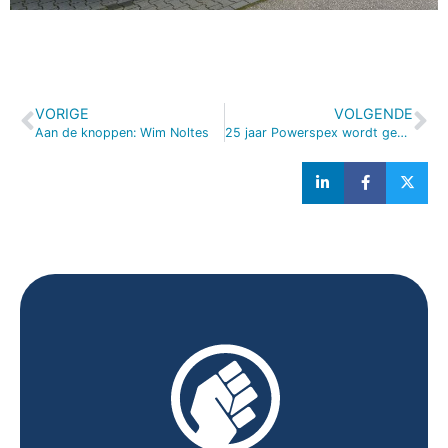
VORIGE
VOLGENDE
Aan de knoppen: Wim Noltes
25 jaar Powerspex wordt gevierd met jubileumweekend in Beekse Bergen