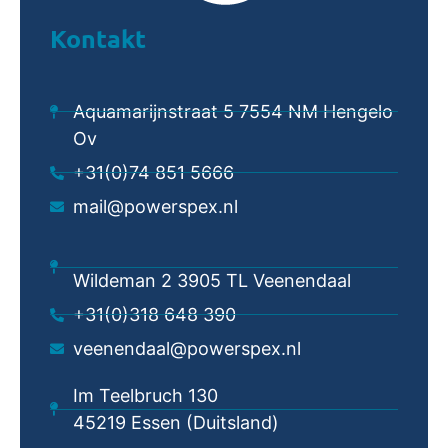
Kontakt
Aquamarijnstraat 5 7554 NM Hengelo
Ov
+31(0)74 851 5666
mail@powerspex.nl
Wildeman 2 3905 TL Veenendaal
+31(0)318 648 390
veenendaal@powerspex.nl
Im Teelbruch 130
45219 Essen (Duitsland)