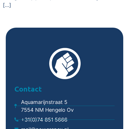
[…]
Contact
Aquamarijnstraat 5
7554 NM Hengelo Ov
+31(0)74 851 5666