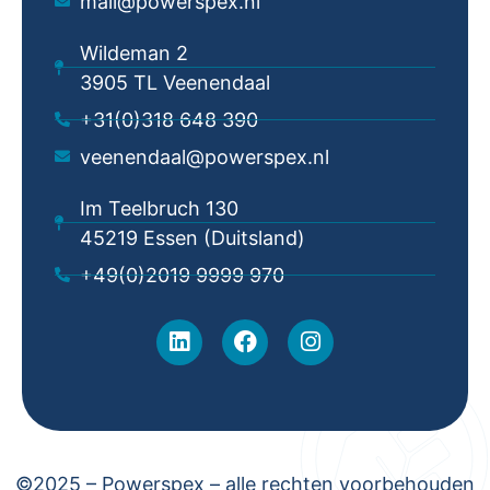
mail@powerspex.nl
Wildeman 2
3905 TL Veenendaal
+31(0)318 648 390
veenendaal@powerspex.nl
Im Teelbruch 130
45219 Essen (Duitsland)
+49(0)2019 9999 970
©2025 – Powerspex – alle rechten voorbehouden