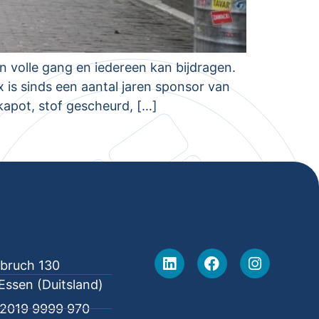
n volle gang en iedereen kan bijdragen.
 is sinds een aantal jaren sponsor van
kapot, stof gescheurd, […]
lbruch 130
Essen (Duitsland)
2019 9999 970