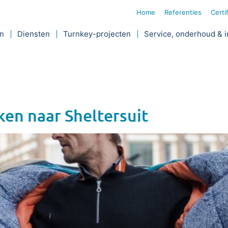
Home
Referenties
Certi
jn
Diensten
Turnkey-projecten
Service, onderhoud & i
ken naar Sheltersuit