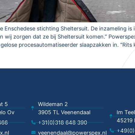
Enschedese stichting Sheltersuit. De inzameling is i
 wij zorgen dat ze bij Sheltersuit komen.” Powerspex
engelose procesautomatiseerder slaapzakken in. “Rits 
t 5
Wildeman 2
lo Ov
3905 TL Veenendaal
Im Tee
45219 
666
+31(0)318 648 390
+49(0)
x.nl
veenendaal@powerspex.nl